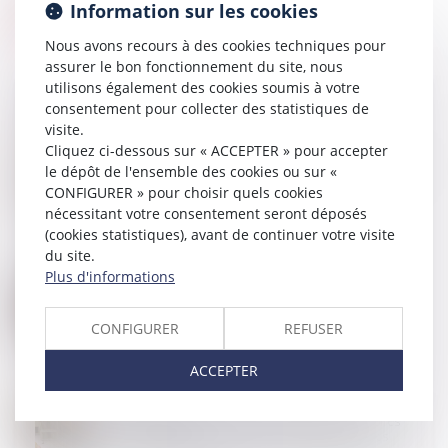
Information sur les cookies
Nous avons recours à des cookies techniques pour
assurer le bon fonctionnement du site, nous
utilisons également des cookies soumis à votre
consentement pour collecter des statistiques de
visite.
Cliquez ci-dessous sur « ACCEPTER » pour accepter
24
JUIL.
Location meublée touristique : des rebondissements
le dépôt de l'ensemble des cookies ou sur «
qui n’en finissent pas d’étonner !
CONFIGURER » pour choisir quels cookies
nécessitant votre consentement seront déposés
(cookies statistiques), avant de continuer votre visite
du site.
Plus d'informations
23
JUIL.
Calcul de la prestation compensatoire : quels
critères sont pris en compte ?
CONFIGURER
REFUSER
ACCEPTER
17
JUIL.
Diagnostic de performance énergétique -Passoires
thermiques : le DPE évolue au 1er juillet pour les