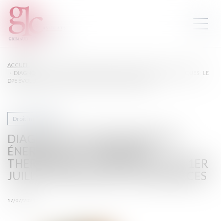
ACCUEIL
DIAGNOSTIC DE PERFORMANCE ÉNERGÉTIQUE -PASSOIRES THERMIQUES : LE
DPE ÉVOLUE AU 1ER JUILLET POUR LES PETITES SURFACES
Droit immobilier
DIAGNOSTIC DE PERFORMANCE
ÉNERGÉTIQUE -PASSOIRES
THERMIQUES : LE DPE ÉVOLUE AU 1ER
JUILLET POUR LES PETITES SURFACES
17/07/2024