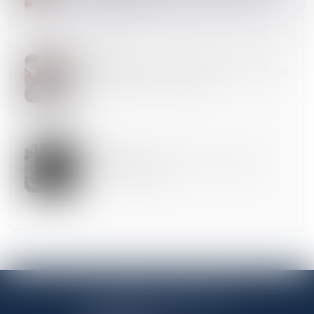
petites surfaces
17
JUIL.
SCI familiale : un bon moyen de gérer et transmettre
son patrimoine à moindres frais ?
12
JUIL.
Euro 2024 et JO de Paris : un risque accru de
violences conjugales ?
ANTENNE PANTINOISE