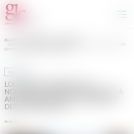
ACCUEIL
DROIT IMMOBILIER
COPROPRIÉTÉ
LOI HABITAT DÉGRADÉ - DE NOUVELLES DISPOSITIONS VISANT À AMÉLIORER
LE FONCTIONNEMENT DES COPROPRIÉTÉS
Copropriété
LOI HABITAT DÉGRADÉ - DE
NOUVELLES DISPOSITIONS VISANT À
AMÉLIORER LE FONCTIONNEMENT
DES COPROPRIÉTÉS
01/05/2024