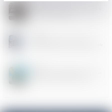
02
AVR.
Transition énergétique -MaPrimeRénov’ Copropriété :
le montant de l'aide augmente
12
MARS
Le quitus donné au syndic ne prive pas un
copropriétaire d’engager sa responsabilité délictuelle
14
FÉVR.
Nullité d’une clause de répartition des charges d’un
règlement de copropriété et office du juge