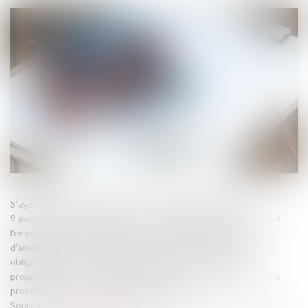
S'agissant des copropriétés, la loi « Habitat dégradé » du
9 avril 2024 prévoit notamment : une simplification du recours à
l’emprunt collectif pour financer des travaux de réparation,
d'amélioration ou d'entretien d'un immeuble ; ainsi qu’une
obligation pour les syndics d’informer les occupants et
propriétaires d’un immeuble lorsque celui-ci est touché par une
procédure de lutte contre l’habitat indigne...
Source :
www.service-public.fr