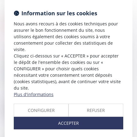
Information sur les cookies
Nous avons recours à des cookies techniques pour
assurer le bon fonctionnement du site, nous
utilisons également des cookies soumis à votre
consentement pour collecter des statistiques de
visite.
Cliquez ci-dessous sur « ACCEPTER » pour accepter
le dépôt de l'ensemble des cookies ou sur «
07
AOÛT
CONFIGURER » pour choisir quels cookies
Répartition des cotisations fonds travaux en fonction
des tantièmes ?
nécessitant votre consentement seront déposés
(cookies statistiques), avant de continuer votre visite
du site.
Plus d'informations
01
MAI
Loi Habitat dégradé - De nouvelles dispositions
CONFIGURER
REFUSER
visant à améliorer le fonctionnement des
copropriétés
ACCEPTER