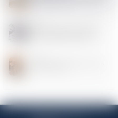
15
MAI
Demande de reprise de sommes d’argent : la
nécessaire qualification de propre de l’époux à la
date de la dissolution de la communauté
09
AVR.
CEDH : la question de la garde des enfants issus
d'unions internationales
ANTENNE PANTINOISE