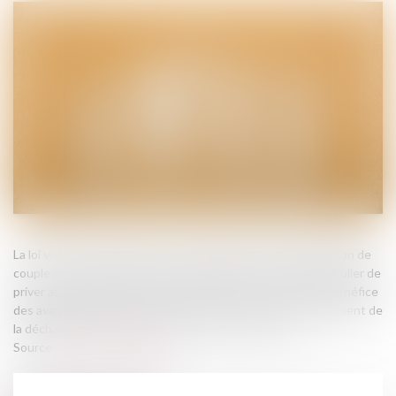
La loi vise à mieux encadrer les conséquences de la séparation de
couple en cas de violences conjugales. Elle prévoit en particulier de
priver automatiquement l'époux qui a tué son conjoint du bénéfice
des avantages tirés du contrat de mariage. Elle traite également de
la décharge de solidarité fiscale entre ex-conjoints...
Source :
www.vie-publique.fr