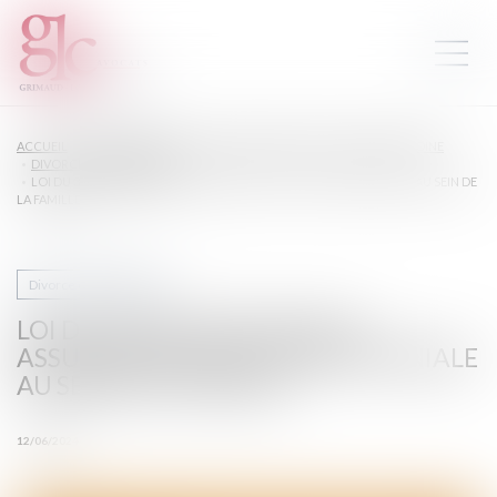
ACCUEIL
DROIT DE LA FAMILLE, DES PERSONNES ET DE LEUR PATRIMOINE
DIVORCE ET SÉPARATION
LOI DU 31 MAI 2024 VISANT À ASSURER UNE JUSTICE PATRIMONIALE AU SEIN DE
LA FAMILLE
Divorce et séparation
LOI DU 31 MAI 2024 VISANT À
ASSURER UNE JUSTICE PATRIMONIALE
AU SEIN DE LA FAMILLE
12/06/2024