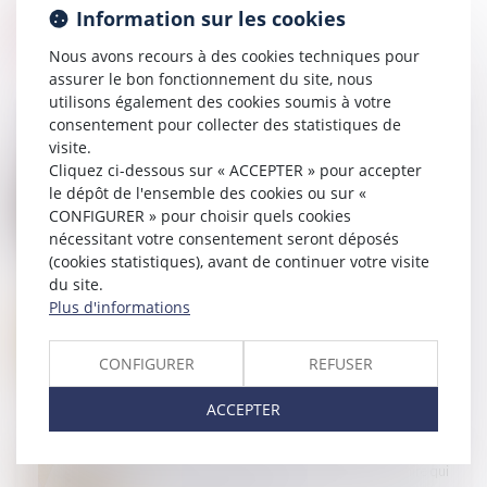
Information sur les cookies
Nous avons recours à des cookies techniques pour
assurer le bon fonctionnement du site, nous
utilisons également des cookies soumis à votre
consentement pour collecter des statistiques de
visite.
Cliquez ci-dessous sur « ACCEPTER » pour accepter
23
JUIL.
le dépôt de l'ensemble des cookies ou sur «
Calcul de la prestation compensatoire : quels
critères sont pris en compte ?
CONFIGURER » pour choisir quels cookies
nécessitant votre consentement seront déposés
(cookies statistiques), avant de continuer votre visite
du site.
Plus d'informations
12
JUIN
Loi du 31 mai 2024 visant à assurer une justice
patrimoniale au sein de la famille
CONFIGURER
REFUSER
ACCEPTER
05
JUIN
Indivision : quelle indemnisation pour l’indivisaire qui
rembourse seul le prêt ?