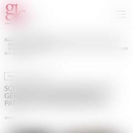
ACCUEIL
DROIT DE LA FAMILLE, DES PERSONNES ET DE LEUR PATRIMOINE
PATRIMOINE ET SUCCESSION
SCI FAMILIALE : UN BON MOYEN DE GÉRER ET TRANSMETTRE SON PATRIMOINE
À MOINDRES FRAIS ?
Patrimoine et succession
SCI FAMILIALE : UN BON MOYEN DE
GÉRER ET TRANSMETTRE SON
PATRIMOINE À MOINDRES FRAIS ?
17/07/2024