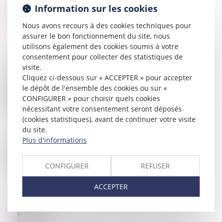
Information sur les cookies
Nous avons recours à des cookies techniques pour
assurer le bon fonctionnement du site, nous
utilisons également des cookies soumis à votre
consentement pour collecter des statistiques de
visite.
Cliquez ci-dessous sur « ACCEPTER » pour accepter
17
JUIL.
le dépôt de l'ensemble des cookies ou sur «
SCI familiale : un bon moyen de gérer et transmettre
son patrimoine à moindres frais ?
CONFIGURER » pour choisir quels cookies
nécessitant votre consentement seront déposés
(cookies statistiques), avant de continuer votre visite
du site.
Plus d'informations
11
JUIL.
La donation-partage : avantages et inconvénients
CONFIGURER
REFUSER
ACCEPTER
04
JUIL.
Donation avant cession, droits de mutation payés
par le donateur non-déductibles de la plus-value