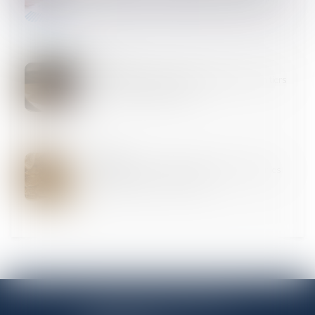
20
JUIN
Testament olographe partiellement daté par un tiers
: pas de nullité automatique
03
JUIN
Proposition de loi visant à réduire et à encadrer les
frais bancaires sur succession
ANTENNE PANTINOISE