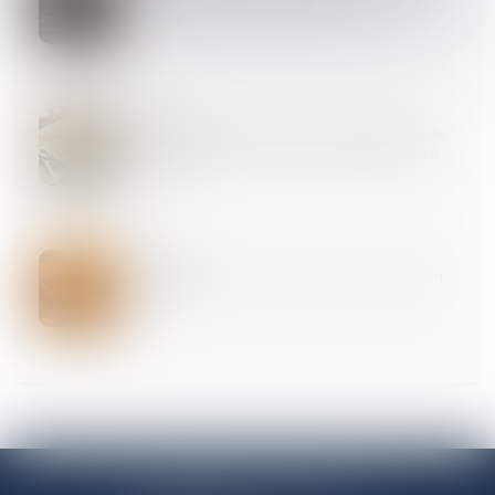
liberté désormais dans le droit français
11
FÉVR.
Servitude par destination du père de famille : quelle
appréciation en cas de réunion et nouvelle division
des fonds ?
11
FÉVR.
Procréation post mortem : vers une autorisation en
France ?