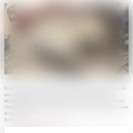
En application de l’article 693 du Code civil, « Il n'y a destination du
père de famille que lorsqu'il est prouvé que les deux fonds
actuellement divisés ont appartenu au même propriétaire, et que
c'est par lui que les choses ont été mises dans l'état duquel résulte
la servitude »...
Source :
www.lemag-juridique.com