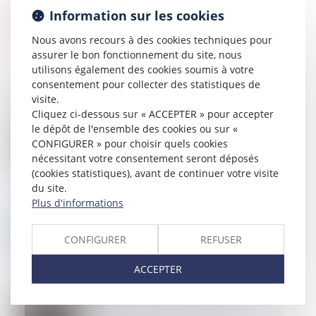
Information sur les cookies
Nous avons recours à des cookies techniques pour
assurer le bon fonctionnement du site, nous
utilisons également des cookies soumis à votre
consentement pour collecter des statistiques de
visite.
Cliquez ci-dessous sur « ACCEPTER » pour accepter
20
FÉVR.
le dépôt de l'ensemble des cookies ou sur «
Indivision et licitation : rappel de la nécessité d’un
partage impossible en nature
CONFIGURER » pour choisir quels cookies
nécessitant votre consentement seront déposés
(cookies statistiques), avant de continuer votre visite
du site.
Plus d'informations
18
FÉVR.
Travaux en copropriété : quelle assemblée doit
décider ?
CONFIGURER
REFUSER
ACCEPTER
14
FÉVR.
Violence conjugale : le contrôle coercitif, un crime de