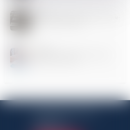
02
AVR.
Transition énergétique -MaPrimeRénov’ Copropriété :
le montant de l'aide augmente
27
MARS
Donation au personnel salarié d’une entreprise :
relèvement de l’abattement
ANTENNE PANTINOISE
3 Rue Charles Auray
93500 Pantin