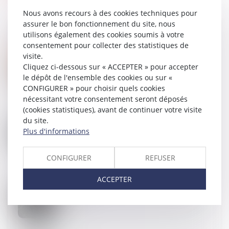
Nous avons recours à des cookies techniques pour
assurer le bon fonctionnement du site, nous
utilisons également des cookies soumis à votre
consentement pour collecter des statistiques de
visite.
09
AVR.
CEDH : la question de la garde des enfants issus
Cliquez ci-dessous sur « ACCEPTER » pour accepter
d'unions internationales
le dépôt de l'ensemble des cookies ou sur «
CONFIGURER » pour choisir quels cookies
nécessitant votre consentement seront déposés
(cookies statistiques), avant de continuer votre visite
du site.
05
AVR.
Violences conjugales : définition, chiffres, quelles
Plus d'informations
solutions ?
CONFIGURER
REFUSER
ACCEPTER
02
AVR.
Adoption internationale en France : des pratiques
illicites