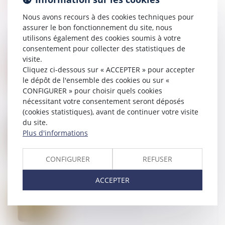
Nous avons recours à des cookies techniques pour
assurer le bon fonctionnement du site, nous
utilisons également des cookies soumis à votre
consentement pour collecter des statistiques de
visite.
20
MAI
Cliquez ci-dessous sur « ACCEPTER » pour accepter
Exequatur et autorité de chose jugée : la
dissimulation d’une prestation compensatoire
le dépôt de l'ensemble des cookies ou sur «
constitue une fraude
CONFIGURER » pour choisir quels cookies
nécessitant votre consentement seront déposés
(cookies statistiques), avant de continuer votre visite
du site.
14
MAI
Plus d'informations
Bien grevé d’usufruit : comment se déroule
l’attribution préférentielle ?
CONFIGURER
REFUSER
ACCEPTER
12
MAI
Recherche de paternité : pourquoi la loi française
peut primer sur la loi étrangère ?