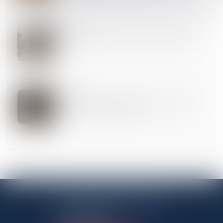
09
MAI
Calcul des droits de succession : à qui la dette ?
07
MAI
Violences sur les enfants : les alertes ne sont pas
aisées pour les professionnels
ANTENNE PANTINOISE
3 Rue Charles Auray