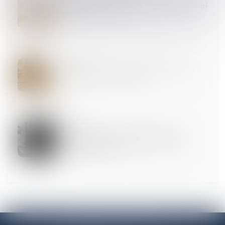
Indivision : quelle indemnisation pour l’indivisaire qui
rembourse seul le prêt ?
03
JUIN
Proposition de loi visant à réduire et à encadrer les
frais bancaires sur succession
31
MAI
Proposition de loi renforçant l'ordonnance de
protection et créant l'ordonnance provisoire de
protection immédiate