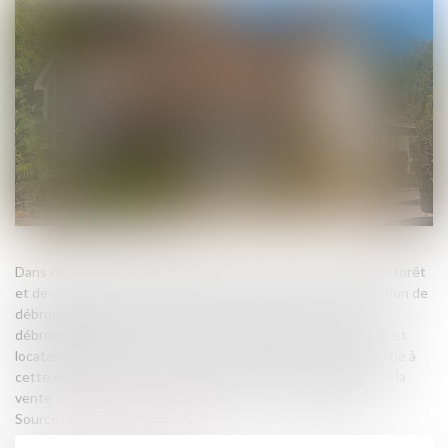
Dans des zones particulièrement exposées aux incendies de forêt
et de végétation, les propriétaires sont soumis à une obligation de
débroussaillement de leur terrain et de maintien en l'état
débroussaillé. À compter du 1er janvier 2025, les acquéreurs et
locataires de biens immobiliers situés dans une zone assujettie à
cette obligation devront en être informés à chaque étape de la
vente ou de la location, et cela dès l'annonce immobilière...
Source :
www.service-public.fr