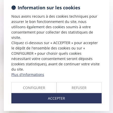
Information sur les cookies
Nous avons recours à des cookies techniques pour
assurer le bon fonctionnement du site, nous
utilisons également des cookies soumis à votre
consentement pour collecter des statistiques de
visite.
Cliquez ci-dessous sur « ACCEPTER » pour accepter
12
JUIN
le dépôt de l'ensemble des cookies ou sur «
Biens immobiliers : l'obligation d'informer sur le
CONFIGURER » pour choisir quels cookies
risque de feu de forêt est élargie
nécessitant votre consentement seront déposés
(cookies statistiques), avant de continuer votre visite
du site.
Plus d'informations
12
JUIN
Loi du 31 mai 2024 visant à assurer une justice
patrimoniale au sein de la famille
CONFIGURER
REFUSER
ACCEPTER
05
JUIN