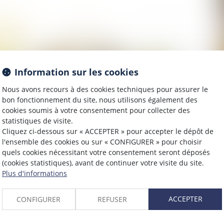
Information sur les cookies
Nous avons recours à des cookies techniques pour assurer le
bon fonctionnement du site, nous utilisons également des
cookies soumis à votre consentement pour collecter des
statistiques de visite.
Cliquez ci-dessous sur « ACCEPTER » pour accepter le dépôt de
l'ensemble des cookies ou sur « CONFIGURER » pour choisir
quels cookies nécessitant votre consentement seront déposés
(cookies statistiques), avant de continuer votre visite du site.
Plus d'informations
ACCEPTER
CONFIGURER
REFUSER