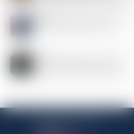
21
MARS
Succession et quasi-usufruit : l’administration peut-
elle rectifier une dette déclarée au passif ?
21
MARS
Violences et harcèlement subis par les femmes : le
Défenseur des droits pointe des insuffisances dans
l’accueil, la prise en charge et la reconnaissance des
faits
ANTENNE PANTINOISE
3 Rue Charles Auray