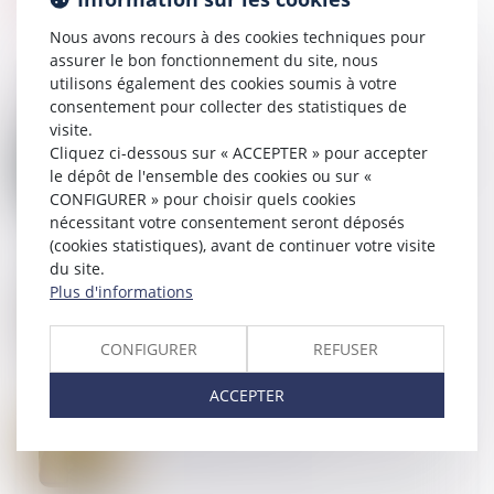
Nous avons recours à des cookies techniques pour
assurer le bon fonctionnement du site, nous
utilisons également des cookies soumis à votre
consentement pour collecter des statistiques de
visite.
28
MARS
Cliquez ci-dessous sur « ACCEPTER » pour accepter
Transports en commun : les femmes 1ères victimes
de violences sexuelles | vie-publique.fr
le dépôt de l'ensemble des cookies ou sur «
CONFIGURER » pour choisir quels cookies
nécessitant votre consentement seront déposés
(cookies statistiques), avant de continuer votre visite
du site.
25
MARS
Plus d'informations
DPE frauduleux : Le gouvernement durcit les
sanctions contre les diagnostiqueurs véreux
CONFIGURER
REFUSER
ACCEPTER
24
MARS
Droit de visite en espace de rencontre : l’obligation
pour le juge de fixer une durée