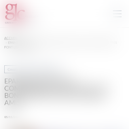
ACCUEIL
EPARGNE RETRAITE ET COMMUNAUTÉ CONJUGALE : LES BONS COMPTES
FONT LES BONS AMIS !
Couples et régime matrimoniaux
EPARGNE RETRAITE ET
COMMUNAUTÉ CONJUGALE : LES
BONS COMPTES FONT LES BONS
AMIS !
05/11/2024