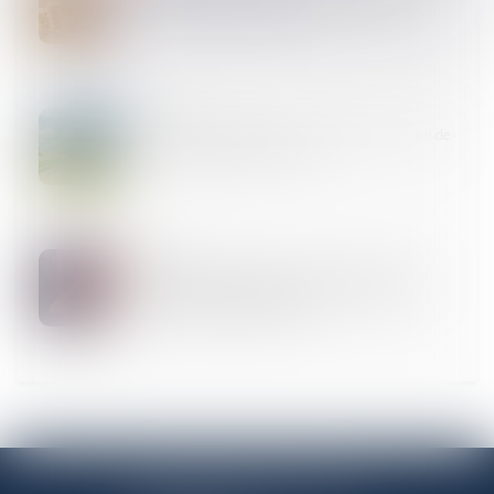
l'assurance-vie en danger ?
30
OCT.
Fouilles archéologiques sur un terrain privé, droit de
propriété et partage avec l’État
30
OCT.
Une étude scientifique montre que l'alcool est un
facteur déterminant des violences sexistes et
sexuelles en milieu étudiant