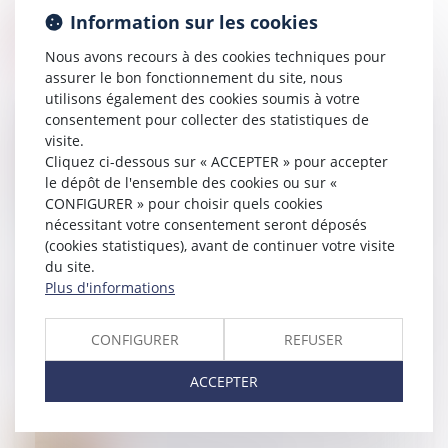
Information sur les cookies
Nous avons recours à des cookies techniques pour
assurer le bon fonctionnement du site, nous
utilisons également des cookies soumis à votre
consentement pour collecter des statistiques de
visite.
Cliquez ci-dessous sur « ACCEPTER » pour accepter
05
NOV.
le dépôt de l'ensemble des cookies ou sur «
Congé pour motif légitime et sérieux : précision
concernant les conditions de ressources du locataire
CONFIGURER » pour choisir quels cookies
protégé
nécessitant votre consentement seront déposés
(cookies statistiques), avant de continuer votre visite
du site.
Plus d'informations
05
NOV.
Epargne retraite et communauté conjugale : les bons
comptes font les bons amis !
CONFIGURER
REFUSER
ACCEPTER
31
OCT.
Droits de succession: les avantages fiscaux de