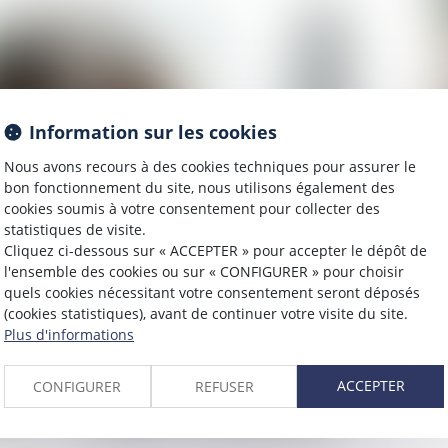
Information sur les cookies
Nous avons recours à des cookies techniques pour assurer le
bon fonctionnement du site, nous utilisons également des
cookies soumis à votre consentement pour collecter des
statistiques de visite.
Cliquez ci-dessous sur « ACCEPTER » pour accepter le dépôt de
l'ensemble des cookies ou sur « CONFIGURER » pour choisir
quels cookies nécessitant votre consentement seront déposés
(cookies statistiques), avant de continuer votre visite du site.
Plus d'informations
ACCEPTER
CONFIGURER
REFUSER