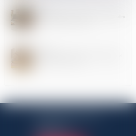
19
JUIN
Prescription en matière successorale : une obligation
de conseil renforcée pour l’avocat
17
JUIN
L'exécutif renforce la lutte contre l'habitat indigne et
les marchands de sommeil
ANTENNE PANTINOISE
3 Rue Charles Auray
93500 Pantin