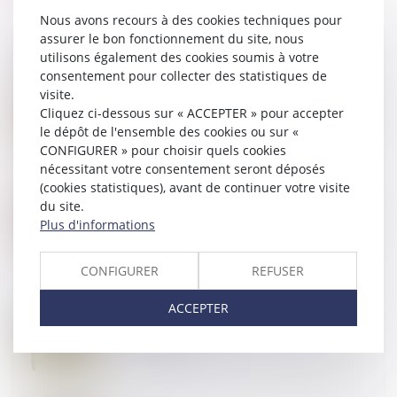
Nous avons recours à des cookies techniques pour
assurer le bon fonctionnement du site, nous
utilisons également des cookies soumis à votre
consentement pour collecter des statistiques de
25
JUIN
visite.
Suivi approfondi des recommandations relatives à la
Cliquez ci-dessous sur « ACCEPTER » pour accepter
conception et à la mise en œuvre de la réduction de
le dépôt de l'ensemble des cookies ou sur «
loyer de solidarité (RLS)
CONFIGURER » pour choisir quels cookies
nécessitant votre consentement seront déposés
(cookies statistiques), avant de continuer votre visite
du site.
24
JUIN
Récompense due à la communauté : point de départ
Plus d'informations
des intérêts en cas d’aliénation d’un bien propre
CONFIGURER
REFUSER
ACCEPTER
20
JUIN
Art et héritage : les œuvres du défunt peuvent-elles
être revendiquées ?