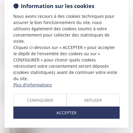
Information sur les cookies
Nous avons recours à des cookies techniques pour
assurer le bon fonctionnement du site, nous
utilisons également des cookies soumis à votre
consentement pour collecter des statistiques de
visite.
Cliquez ci-dessous sur « ACCEPTER » pour accepter
26
FÉVR.
le dépôt de l'ensemble des cookies ou sur «
Loi de finances 2025 : quelles mesures pour le
logement et l’accession à la propriété ?
CONFIGURER » pour choisir quels cookies
nécessitant votre consentement seront déposés
(cookies statistiques), avant de continuer votre visite
du site.
Plus d'informations
21
FÉVR.
Vice du consentement et succession : l’accord
transactionnel peut-il être annulé ?
CONFIGURER
REFUSER
ACCEPTER
20
FÉVR.
Indivision et licitation : rappel de la nécessité d’un