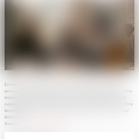
En matière de partage successoral, l'article 1377 du Code de
procédure civile pose le principe selon lequel la licitation des biens
indivis ne peut être ordonnée que si ces biens ne peuvent être
commodément partagés en nature. Ainsi, l'absence d'accord entre
les indivisaires ne suffit pas, à elle seule, à justifier une vente par
licitation...
Source :
www.lemag-juridique.com