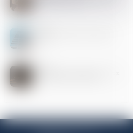
partage impossible en nature
18
FÉVR.
Travaux en copropriété : quelle assemblée doit
décider ?
14
FÉVR.
Violence conjugale : le contrôle coercitif, un crime de
liberté désormais dans le droit français
ANTENNE PANTINOISE