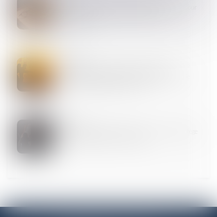
Indivision successorale et démembrement : la Cour
de cassation tranche en faveur des nus-
propriétaires
04
FÉVR.
Obligations légales de débroussaillement :
l'information des acquéreurs et des locataires de
biens devient obligatoire en 2025
03
FÉVR.
Devoir conjugal et liberté sexuelle : la CEDH protège
le consentement dans le mariage