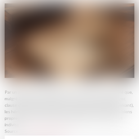
Par un arrêt du 15 janvier 2025, la Cour de cassation a rappelé que,
malgré l'adoption d'un régime de communauté universelle avec
clause d'attribution intégrale au conjoint survivant (dernier-vivant),
les héritiers réservataires peuvent demander le partage des biens
propres du défunt sur lesquels ils détiennent une quote-part
indivise...
Source :
www.lemag-juridique.com