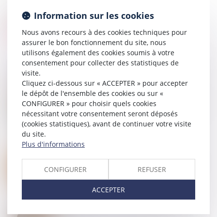
Information sur les cookies
Nous avons recours à des cookies techniques pour
assurer le bon fonctionnement du site, nous
utilisons également des cookies soumis à votre
consentement pour collecter des statistiques de
visite.
Cliquez ci-dessous sur « ACCEPTER » pour accepter
le dépôt de l'ensemble des cookies ou sur «
11
FÉVR.
Servitude par destination du père de famille : quelle
CONFIGURER » pour choisir quels cookies
appréciation en cas de réunion et nouvelle division
nécessitant votre consentement seront déposés
des fonds ?
(cookies statistiques), avant de continuer votre visite
du site.
Plus d'informations
11
FÉVR.
Procréation post mortem : vers une autorisation en
CONFIGURER
REFUSER
France ?
ACCEPTER
07
FÉVR.