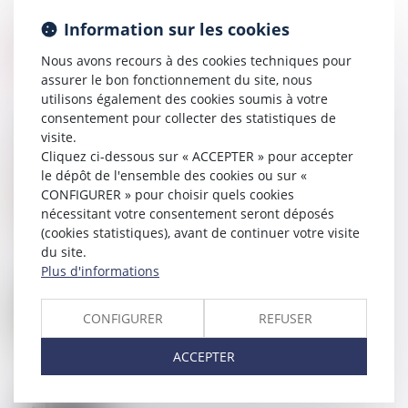
Information sur les cookies
Nous avons recours à des cookies techniques pour
assurer le bon fonctionnement du site, nous
utilisons également des cookies soumis à votre
consentement pour collecter des statistiques de
visite.
Cliquez ci-dessous sur « ACCEPTER » pour accepter
le dépôt de l'ensemble des cookies ou sur «
04
SEPT.
Comment sont calculées les révisions de loyer ?
CONFIGURER » pour choisir quels cookies
nécessitant votre consentement seront déposés
(cookies statistiques), avant de continuer votre visite
du site.
Plus d'informations
28
AOÛT
688 communes reclassées en zone tendue pour
CONFIGURER
REFUSER
booster le logement locatif intermédiaire
ACCEPTER
23
AOÛT