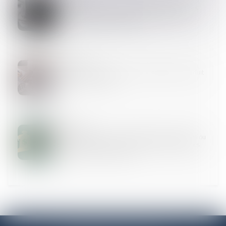
Lancement d’un appel à projets : valorisation des
applications de prévention et de lutte contre les
violences faites aux femmes
21
AOÛT
Encadrement des loyers : le dispositif est reconduit
jusqu’en juillet 2025
08
AOÛT
Assurance vie, primes manifestement exagérées ou
donation indirecte : des démonstrations pratiques
toujours aussi complexes