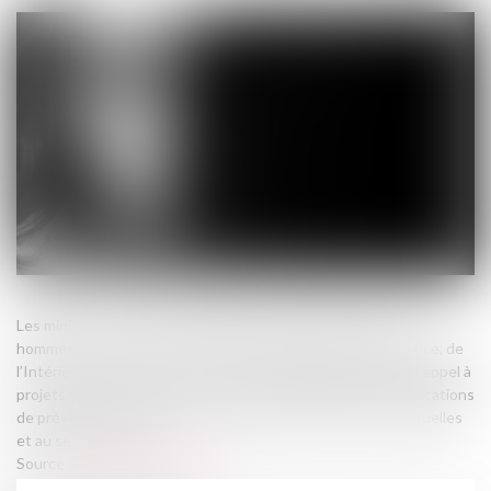
Les ministères chargés de l’Égalité entre les femmes et les
hommes et de la Lutte contre les discriminations, de la Justice, de
l’Intérieur et des Outre-mer, et des Transports publient un appel à
projets visant à promouvoir, auprès du grand public, les applications
de prévention et de lutte contre les violences sexistes, sexuelles
et au sein du couple...
Source :
www.interieur.gouv.fr