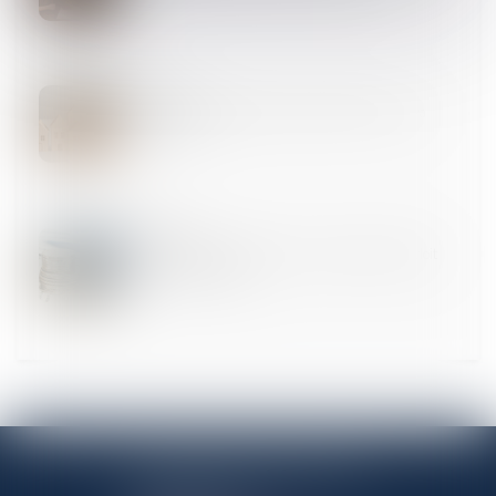
17
SEPT.
Étiquette énergétique -Calcul du DPE : ce qui va
changer
11
SEPT.
Article 922 du Code civil : la valeur des biens doit
être fixée au décès
ANTENNE PANTINOISE