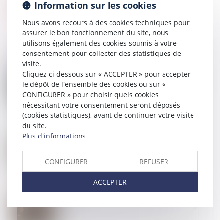
Information sur les cookies
Nous avons recours à des cookies techniques pour
assurer le bon fonctionnement du site, nous
utilisons également des cookies soumis à votre
consentement pour collecter des statistiques de
visite.
Cliquez ci-dessous sur « ACCEPTER » pour accepter
26
SEPT.
Violence à l’égard des femmes en France : renforcer
le dépôt de l'ensemble des cookies ou sur «
la protection et mieux lutter contre les violences
CONFIGURER » pour choisir quels cookies
sexuelles
nécessitant votre consentement seront déposés
(cookies statistiques), avant de continuer votre visite
du site.
Plus d'informations
23
SEPT.
Prescription d’une créance entre concubins : le
concubinage n’est pas un empêchement d’agir
CONFIGURER
REFUSER
ACCEPTER
19
SEPT.
Opposition entre héritiers sur les obsèques : le juge
privilégie la volonté exprimée du défunt