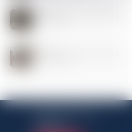
11
AVR.
Violences conjugales : le « contrôle coercitif » bientôt
dans le Code pénal ?
11
AVR.
Le droit de retour légal se transmet aux héritiers de
l’ascendant donateur
ANTENNE PANTINOISE
3 Rue Charles Auray
93500 Pantin