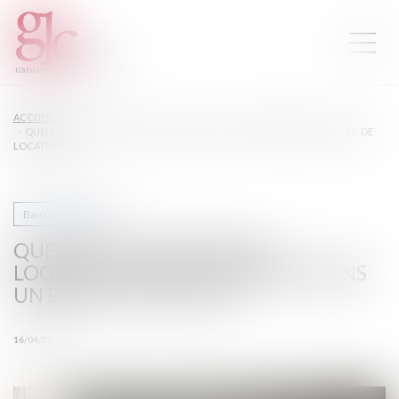
ACCUEIL
QUELLES UTILISATIONS DU LOGEMENT SONT AUTORISÉES DANS UN BAIL DE
LOCATION ?
Baux d'habitation
QUELLES UTILISATIONS DU
LOGEMENT SONT AUTORISÉES DANS
UN BAIL DE LOCATION ?
16/04/2025