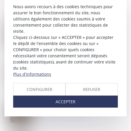
Nous avons recours à des cookies techniques pour
assurer le bon fonctionnement du site, nous
utilisons également des cookies soumis à votre
consentement pour collecter des statistiques de
17
AVR.
visite.
Succession et biens sans maître : se manifester
Cliquez ci-dessous sur « ACCEPTER » pour accepter
dans les 30 ans suffit à bloquer l’appropriation
le dépôt de l'ensemble des cookies ou sur «
publique
CONFIGURER » pour choisir quels cookies
nécessitant votre consentement seront déposés
(cookies statistiques), avant de continuer votre visite
du site.
16
AVR.
Quelles utilisations du logement sont autorisées
Plus d'informations
dans un bail de location ?
CONFIGURER
REFUSER
ACCEPTER
15
AVR.
Filiation naturelle et preuve de la possession d’état :
quand commence la prescription ?