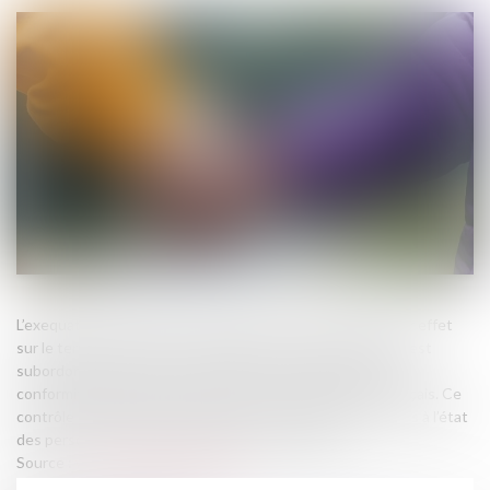
L’exequatur d’une décision étrangère permet de lui donner effet
sur le territoire français. Toutefois, cette reconnaissance est
subordonnée au respect de plusieurs conditions, dont la
conformité de la décision à l’ordre public international français. Ce
contrôle s’applique particulièrement aux jugements relatifs à l’état
des personnes, tels que les décisions d’adoption...
Source :
www.lemag-juridique.com