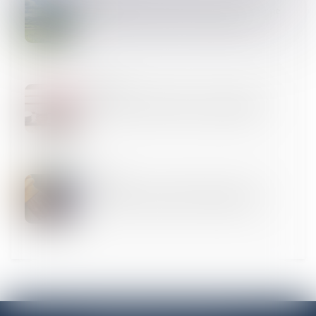
Manquement à l'obligation de délivrance conforme
pour un chemin d'accès non aménageable
02
JANV.
Successions et dettes fiscales : l’importance de
déclarer les créances dans les délais légaux
30
DÉC.
Reconnaissance des jugements étrangers : les
limites de l’exequatur en matière d’adoption