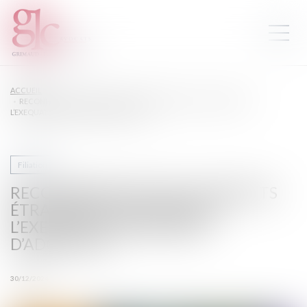
ACCUEIL
RECONNAISSANCE DES JUGEMENTS ÉTRANGERS : LES LIMITES DE
L’EXEQUATUR EN MATIÈRE D’ADOPTION
Filiation
RECONNAISSANCE DES JUGEMENTS
ÉTRANGERS : LES LIMITES DE
L’EXEQUATUR EN MATIÈRE
D’ADOPTION
30/12/2024