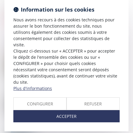
Information sur les cookies
Nous avons recours à des cookies techniques pour
assurer le bon fonctionnement du site, nous
utilisons également des cookies soumis à votre
consentement pour collecter des statistiques de
visite.
Cliquez ci-dessous sur « ACCEPTER » pour accepter
le dépôt de l'ensemble des cookies ou sur «
20
JANV.
Droit de visite et placement d’enfants : quelle place
CONFIGURER » pour choisir quels cookies
pour la parole des mineurs ?
nécessitant votre consentement seront déposés
(cookies statistiques), avant de continuer votre visite
du site.
Plus d'informations
14
JANV.
Évolution des facultés contributives des parents
CONFIGURER
REFUSER
pour le paiement de la pension alimentaire
ACCEPTER
14
JANV.