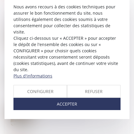
Nous avons recours à des cookies techniques pour
assurer le bon fonctionnement du site, nous
utilisons également des cookies soumis à votre
consentement pour collecter des statistiques de
17
SEPT.
visite.
Étiquette énergétique -Calcul du DPE : ce qui va
Cliquez ci-dessous sur « ACCEPTER » pour accepter
changer
le dépôt de l'ensemble des cookies ou sur «
CONFIGURER » pour choisir quels cookies
nécessitant votre consentement seront déposés
(cookies statistiques), avant de continuer votre visite
du site.
11
SEPT.
Article 922 du Code civil : la valeur des biens doit
Plus d'informations
être fixée au décès
CONFIGURER
REFUSER
ACCEPTER
09
SEPT.
Registre national des copropriétés : un décret pour
préciser les données à déclarer