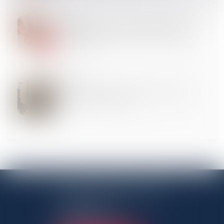
09
SEPT.
Divorce : quelle est cette nouvelle procédure qui
risque d’alourdir sérieusement la facture début
septembre ?
05
SEPT.
Succession : pourquoi les héritiers d'un compte-
titres paient-ils plus cher ?
ANTENNE PANTINOISE
3 Rue Charles Auray
93500 Pantin