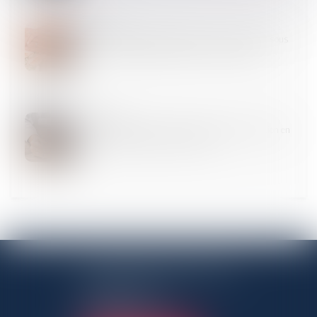
22
NOV.
Les stock-options attribuées à un époux marié sous
la communauté légale sont des biens propres
21
NOV.
Une agence garde-t-elle son droit à indemnisation en
cas de vente avec baisse de prix ?
ANTENNE PANTINOISE
3 Rue Charles Auray
93500 Pantin