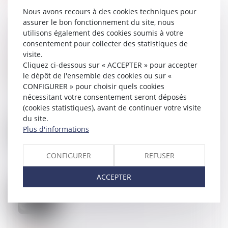
Nous avons recours à des cookies techniques pour
assurer le bon fonctionnement du site, nous
utilisons également des cookies soumis à votre
consentement pour collecter des statistiques de
30
NOV.
visite.
Action en remboursement d’une somme due :
Cliquez ci-dessous sur « ACCEPTER » pour accepter
absence de condamnation à une double exécution
le dépôt de l'ensemble des cookies ou sur «
lorsque les intérêts portent sur deux périodes
distinctes
CONFIGURER » pour choisir quels cookies
nécessitant votre consentement seront déposés
(cookies statistiques), avant de continuer votre visite
du site.
29
NOV.
Quid de l’état des lieux établi unilatéralement par le
Plus d'informations
bailleur, au fondement de sa demande de
reconnaissance de désordres locatifs
CONFIGURER
REFUSER
ACCEPTER
24
NOV.
Violences conjugales : 244.000 victimes en 2022,
en hausse de 15% sur un an