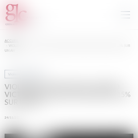
ACCUEIL
VIOLENCES CONJUGALES : 244.000 VICTIMES EN 2022, EN HAUSSE DE 15% SUR
UN AN
Violences familiales
VIOLENCES CONJUGALES : 244.000
VICTIMES EN 2022, EN HAUSSE DE 15%
SUR UN AN
24/11/2023