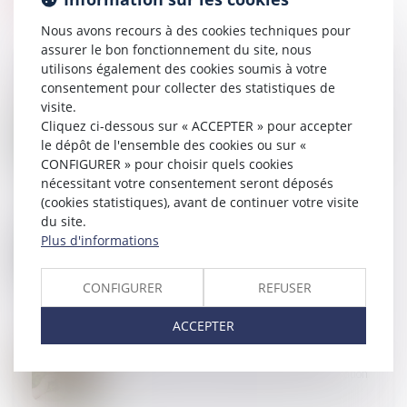
Nous avons recours à des cookies techniques pour
assurer le bon fonctionnement du site, nous
utilisons également des cookies soumis à votre
consentement pour collecter des statistiques de
visite.
19
SEPT.
Cliquez ci-dessous sur « ACCEPTER » pour accepter
L’amende civile pour non-déclaration du changement
d’usage d’une location de courte durée n’est pas due
le dépôt de l'ensemble des cookies ou sur «
lorsque la location ne constitue pas la résidence
CONFIGURER » pour choisir quels cookies
principale
nécessitant votre consentement seront déposés
(cookies statistiques), avant de continuer votre visite
du site.
15
SEPT.
Plus d'informations
Violences conjugales : des associations tirent la
sonnette d'alarme sur les financements
CONFIGURER
REFUSER
ACCEPTER
13
SEPT.
Règlement Successions et détermination de la
dernière résidence habituelle du défunt : illustration