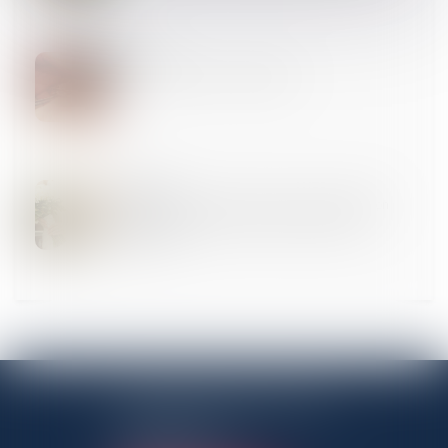
13
SEPT.
La loi « anti-squat » est publiée
13
SEPT.
Mariage de personnes de même sexe : obligation
positive de reconnaissance et de protection
juridiques
ANTENNE PANTINOISE
3 Rue Charles Auray