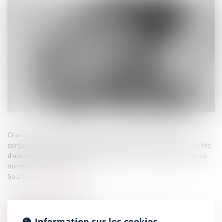
Quatre ans après le lancement du Grenelle des violences
conjugales, des associations d'aide aux victimes tirent la sonnette
d'alarme sur leurs finances "exsangues" en raison de la hausse du
nombre de femmes à aider...
Source :
www.weka.fr
Information sur les cookies