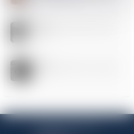
05
AVR.
Violences conjugales : définition, chiffres, quelles
solutions ?
02
AVR.
Adoption internationale en France : des pratiques
illicites
ANTENNE PANTINOISE