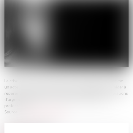
La crise sanitaire a contribué à positionner le pharmacien comme
un acteur de la lutte contre les violences conjugales. Pour l’aider à
repérer et orienter les victimes, et si besoin signaler des situations
d’urgence, le Cespharm met à disposition plusieurs outils
professionnels...
Source :
www.ordre.pharmacien.fr