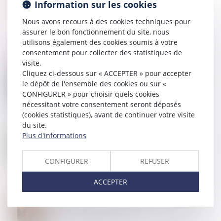
Information sur les cookies
Nous avons recours à des cookies techniques pour
assurer le bon fonctionnement du site, nous
utilisons également des cookies soumis à votre
consentement pour collecter des statistiques de
visite.
12
AVR.
Cliquez ci-dessous sur « ACCEPTER » pour accepter
Violences conjugales : des outils pour vous aider à
le dépôt de l'ensemble des cookies ou sur «
intervenir auprès des victimes
CONFIGURER » pour choisir quels cookies
nécessitant votre consentement seront déposés
(cookies statistiques), avant de continuer votre visite
du site.
Plus d'informations
10
AVR.
Location interdite du bien acquis avec un prêt à taux
zéro : quelle sanction ?
CONFIGURER
REFUSER
ACCEPTER
09
AVR.
CEDH : la question de la garde des enfants issus
d'unions internationales