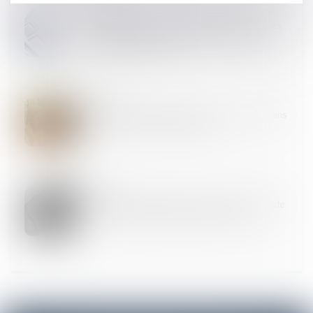
26
NOV.
Précision concernant le droit d’agir du syndicat des
copropriétaires concernant un préjudice subi par
seulement certains lots
26
NOV.
Filiation issue d’une GPA : une reconnaissance sans
assimilation à l’adoption plénière
22
NOV.
Violences intrafamiliales : le Sénat examine un texte
visant à renforcer la protection des enfants