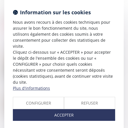
Information sur les cookies
Nous avons recours à des cookies techniques pour
assurer le bon fonctionnement du site, nous
utilisons également des cookies soumis à votre
consentement pour collecter des statistiques de
visite.
Cliquez ci-dessous sur « ACCEPTER » pour accepter
le dépôt de l'ensemble des cookies ou sur «
29
NOV.
CONFIGURER » pour choisir quels cookies
Comment aider les femmes victimes de violences au
sein du couple ?
nécessitant votre consentement seront déposés
(cookies statistiques), avant de continuer votre visite
du site.
Plus d'informations
28
NOV.
Un registre pour centraliser les mandats de
CONFIGURER
REFUSER
protection future
ACCEPTER