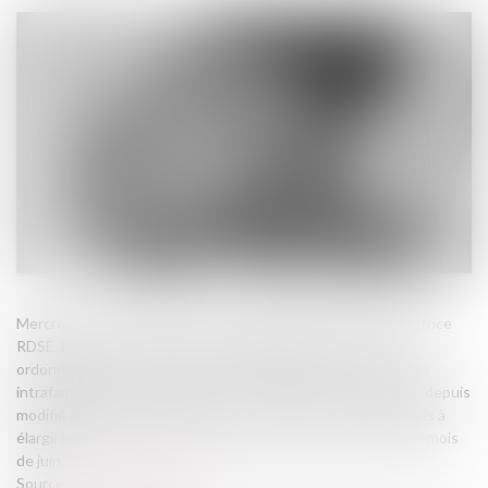
Mercredi, le Sénat examine une proposition de loi de la sénatrice
RDSE, Maryse Carrère qui prévoit initialement de créer une
ordonnance de sûreté pour les enfants victimes de violences
intrafamiliales. Le texte, rejeté en commission des lois, a été depuis
modifié par un amendement de son auteure et vise désormais à
élargir le dispositif de l’ordonnance de protection, adopté au mois
de juin...
Source :
www.publicsenat.fr