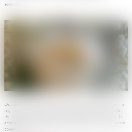
30/06/2026
Quelques mois après avoir rendu une décision relative à ce même
régime d’exonération (V. François Fruleux, Exonération totale de
droits de succession entre frères et sœurs (CGI, art. 796-0 ter) :
attention de ne pas confondre « domicile commun » et « résidence
commune »...