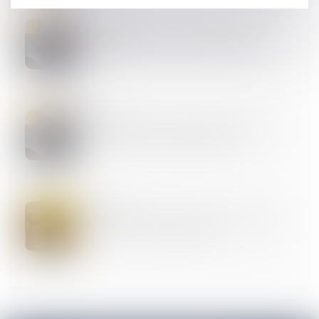
10
JUIN
Règlement d’un emprunt sur bien propre : la
communauté n’a droit à récompense que sur le
capital
03
JUIN
Biens communs et dettes personnelles : pas de
condamnation du conjoint non débiteur
12
MAI
Recherche de paternité : pourquoi la loi française
peut primer sur la loi étrangère ?