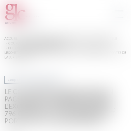
ACCUEIL
DROIT DE LA FAMILLE, DES PERSONNES ET DE LEUR PATRIMOINE
COUPLES ET RÉGIME MATRIMONIAUX
LE COLLATÉRAL ENGAGÉ DANS UN PACS NE PEUT PAS BÉNÉFICIER DE
L’EXONÉRATION PRÉVUE PAR L’ART. 796-0-TER DU CGI : FONDEMENT ET PORTÉE DE
LA JURISPRUDENCE
Couples et régime matrimoniaux
LE COLLATÉRAL ENGAGÉ DANS UN
PACS NE PEUT PAS BÉNÉFICIER DE
L’EXONÉRATION PRÉVUE PAR L’ART.
796-0-TER DU CGI : FONDEMENT ET
PORTÉE DE LA JURISPRUDENCE