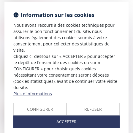
Source :
www.aurep.com
Information sur les cookies
Nous avons recours à des cookies techniques pour
assurer le bon fonctionnement du site, nous
utilisons également des cookies soumis à votre
consentement pour collecter des statistiques de
visite.
Cliquez ci-dessous sur « ACCEPTER » pour accepter
le dépôt de l'ensemble des cookies ou sur «
30
JUIN
CONFIGURER » pour choisir quels cookies
Le collatéral engagé dans un PACS ne peut pas
nécessitant votre consentement seront déposés
bénéficier de l’exonération prévue par l’art. 796-0-ter
(cookies statistiques), avant de continuer votre visite
du CGI : fondement et portée de la jurisprudence
du site.
Plus d'informations
27
MAI
CONFIGURER
REFUSER
La CPAM ne peut refuser le capital décès au
partenaire de PACS à charge au seul motif
qu’aucune demande n’a été faite dans le délai d’un
ACCEPTER
mois