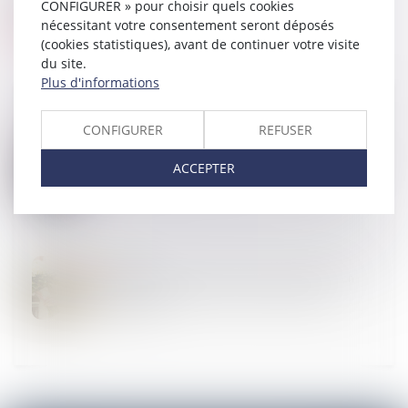
CONFIGURER » pour choisir quels cookies
nécessitant votre consentement seront déposés
(cookies statistiques), avant de continuer votre visite
du site.
Plus d'informations
CONFIGURER
REFUSER
01
NOV.
Régime matrimonial : présomption simple pour la loi
ACCEPTER
du premier domicile conjugal
13
SEPT.
Mariage de personnes de même sexe : obligation
positive de reconnaissance et de protection
juridiques