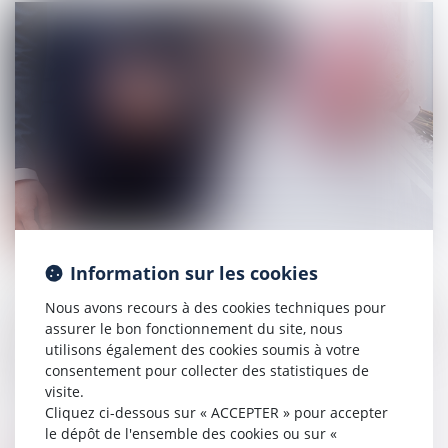
Information sur les cookies
La règle selon laquelle la détermination de la loi applicable au
Nous avons recours à des cookies techniques pour
régime matrimonial doit être faite en considération de la fixation du
assurer le bon fonctionnement du site, nous
premier domicile conjugal ne constitue qu'une présomption simple
utilisons également des cookies soumis à votre
qui peut être détruite par tout autre élément de preuve
consentement pour collecter des statistiques de
pertinent...
visite.
Source :
www.efl.fr
Cliquez ci-dessous sur « ACCEPTER » pour accepter
le dépôt de l'ensemble des cookies ou sur «