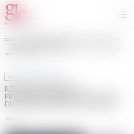
ACCUEIL
DROIT DE LA FAMILLE, DES PERSONNES ET DE LEUR PATRIMOINE
COUPLES ET RÉGIME MATRIMONIAUX
RÉGIME MATRIMONIAL : PRÉSOMPTION SIMPLE POUR LA LOI DU PREMIER
DOMICILE CONJUGAL
Couples et régime matrimoniaux
RÉGIME MATRIMONIAL :
PRÉSOMPTION SIMPLE POUR LA LOI
DU PREMIER DOMICILE CONJUGAL
01/11/2023