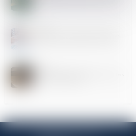
04
JUIL.
Donation avant cession, droits de mutation payés
par le donateur non-déductibles de la plus-value
20
JUIN
Testament olographe partiellement daté par un tiers
: pas de nullité automatique
ANTENNE PANTINOISE