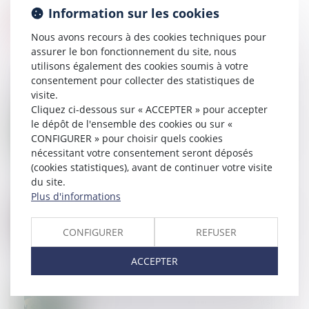
Information sur les cookies
Nous avons recours à des cookies techniques pour
assurer le bon fonctionnement du site, nous
utilisons également des cookies soumis à votre
consentement pour collecter des statistiques de
visite.
Cliquez ci-dessous sur « ACCEPTER » pour accepter
08
AOÛT
le dépôt de l'ensemble des cookies ou sur «
Assurance vie, primes manifestement exagérées ou
donation indirecte : des démonstrations pratiques
CONFIGURER » pour choisir quels cookies
toujours aussi complexes
nécessitant votre consentement seront déposés
(cookies statistiques), avant de continuer votre visite
du site.
Plus d'informations
17
JUIL.
SCI familiale : un bon moyen de gérer et transmettre
son patrimoine à moindres frais ?
CONFIGURER
REFUSER
ACCEPTER
11
JUIL.
La donation-partage : avantages et inconvénients