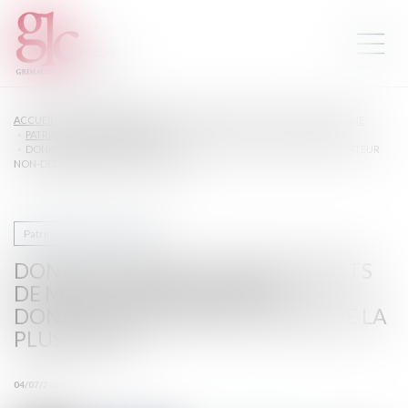
ACCUEIL
DROIT DE LA FAMILLE, DES PERSONNES ET DE LEUR PATRIMOINE
PATRIMOINE ET SUCCESSION
DONATION AVANT CESSION, DROITS DE MUTATION PAYÉS PAR LE DONATEUR
NON-DÉDUCTIBLES DE LA PLUS-VALUE
Patrimoine et succession
DONATION AVANT CESSION, DROITS
DE MUTATION PAYÉS PAR LE
DONATEUR NON-DÉDUCTIBLES DE LA
PLUS-VALUE
04/07/2024