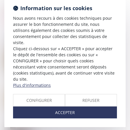
Information sur les cookies
Nous avons recours à des cookies techniques pour
assurer le bon fonctionnement du site, nous
utilisons également des cookies soumis à votre
consentement pour collecter des statistiques de
visite.
Cliquez ci-dessous sur « ACCEPTER » pour accepter
03
JUIN
le dépôt de l'ensemble des cookies ou sur «
Proposition de loi visant à réduire et à encadrer les
CONFIGURER » pour choisir quels cookies
frais bancaires sur succession
nécessitant votre consentement seront déposés
(cookies statistiques), avant de continuer votre visite
du site.
Plus d'informations
30
MAI
Assurance-vie : pas de primes manifestement
exagérées sans une bonne administration de la
CONFIGURER
REFUSER
preuve
ACCEPTER
24
AVR.