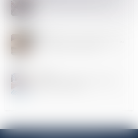
Qu’est-ce que l’indivision en succession ?
17
AVR.
Succession : qu’est-ce que la quotité disponible, qui
échappe aux héritiers réservataires ?
27
MARS
Donation au personnel salarié d’une entreprise :
relèvement de l’abattement