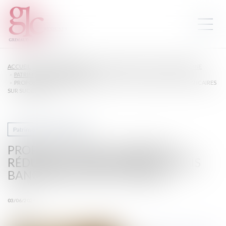
ACCUEIL
DROIT DE LA FAMILLE, DES PERSONNES ET DE LEUR PATRIMOINE
PATRIMOINE ET SUCCESSION
PROPOSITION DE LOI VISANT À RÉDUIRE ET À ENCADRER LES FRAIS BANCAIRES
SUR SUCCESSION
Patrimoine et succession
PROPOSITION DE LOI VISANT À
RÉDUIRE ET À ENCADRER LES FRAIS
BANCAIRES SUR SUCCESSION
03/06/2024