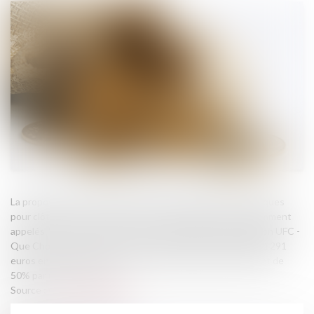
La proposition vient encadrer les frais facturés par les banques
pour clôturer les comptes de leurs clients décédés, couramment
appelés "frais bancaires de succession". D'après l'association UFC -
Que Choisir, ces frais ont explosé. Fin 2023, ils s'élevaient à 291
euros en moyenne, en hausse de 25% par rapport à 2021 et de
50% par rapport à 2012...
Source :
www.vie-publique.fr