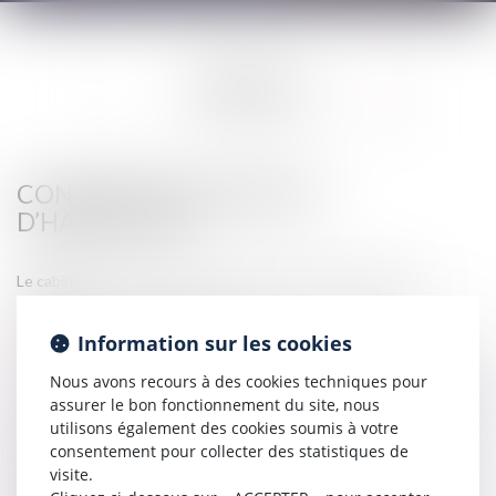
EXPERTISES
CONTENTIEUX DES BAUX
D’HABITATION
Le cabinet GLC dispose d’une expertise dans les domaines
suivants :
Rédaction de baux d’habitation,
Information sur les cookies
Rédaction de protocole de résiliation amiable des baux,
Nous avons recours à des cookies techniques pour
Mise en demeure au locataire avant et saisine du commissaire de
assurer le bon fonctionnement du site, nous
justice pour délivrance d'un commandement de payer visant la
utilisons également des cookies soumis à votre
clause résolutoire,
consentement pour collecter des statistiques de
Mise en place de la procédure en acquisition de la clause
visite.
résolutoire et en résiliation judiciaire du bail (pour les différents