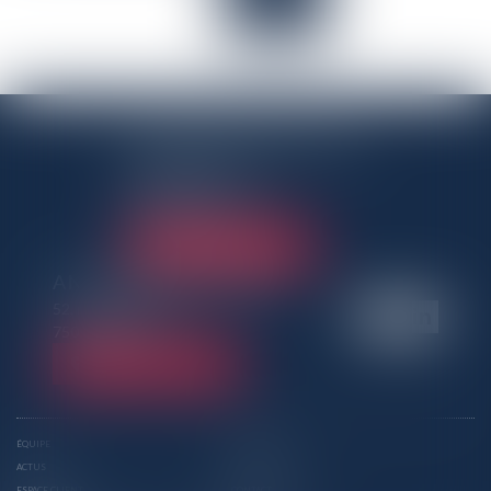
ANTENNE PANTINOISE
3 Rue Charles Auray
93500 Pantin
Tél :
01 41 50 06 80
NOUS LOCALISER
ANTENNE PARISIENNE
52, rue des Dames
75017 PARIS
NOUS LOCALISER
ÉQUIPE
EXPERTISES
ACTUS
HONORAIRES
ESPACE CLIENT
CONTACT