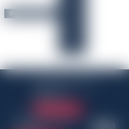
ANTENNE PANTINOISE
3 Rue Charles Auray
93500 Pantin
Tél :
01 41 50 06 80
NOUS LOCALISER
ANTENNE PARISIENNE
52, rue des Dames