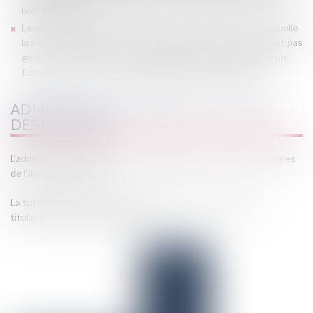
bien immobilier).
La tutelle est la mesure de protection la plus forte dans laquelle
la personne protégée perd sa capacité juridique. Elle ne peut pas
gérer seule son bien et son patrimoine et est assistée par un
tuteur pour tous les actes (administration, disposition...).
ADMINISTRATION LÉGALE ET TUTELLE
DES MINEURS :
L’administration légale du mineur appartient aux parents titulaires
de l’autorité parentale.
La tutelle des mineurs s’impose lorsque celui-ci n’a plus de
titulaires de l’autorité parentale.