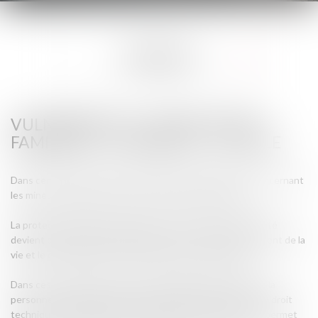
EXPERTISES
VULNÉRABILITÉ – HABILITATION
FAMILIALE – CURATELLE – TUTELLE
Dans certaines situations, des décisions patrimoniales concernant
les mineurs exigent une décision du Juge des tutelles.
La protection juridique des majeurs en situation de précarité
devient de plus en plus prégnante surtout avec l’allongement de la
vie et le développement de troubles liés au grand âge.
Dans ces situations de grande vulnérabilité, les familles et la
personne à protéger se trouvent souvent seules face à un droit
technique et complexe alors que l’assistance d’un avocat permet