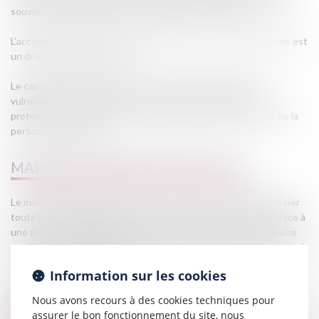
souvent des solutions plus satisfaisantes et comprises.
L’accompagnement d’un avocat pour les personnes vulnérables est
un droit souvent peu utilisé.
Le cabinet accompagne les clients dans l’anticipation de la
vulnérabilité, la mise en place ou le suivi d’une mesure de
protection et s’assure de la conformité de celle-ci à l’intérêt de la
personne vulnérable.
MANDAT DE PROTECTION FUTUR,
Le
mandat de protection future
permet à toute personne d’anticiper
toute éventuelle dépendance à venir, physique ou mentale grâce à
une protection juridique sur mesure, en désignant à l’avance une
ou plusieurs personnes (
mandataires
) pour représenter l'auteur qui
établit le mandat (
mandant
).
Information sur les cookies
HABILITATION FAMILIALE,
Nous avons recours à des cookies techniques pour
assurer le bon fonctionnement du site, nous