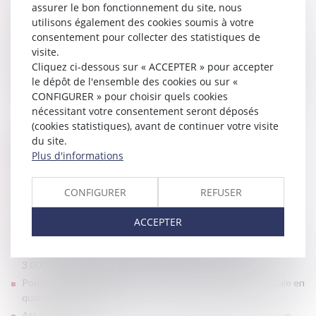
Copie d’un justificatif d’identité de chacun des enchérisseurs,
assurer le bon fonctionnement du site, nous
utilisons également des cookies soumis à votre
Dernier avis d’impôt,
consentement pour collecter des statistiques de
Chèque de banque de 15 000 € à l’ordre de la CARPA,
visite.
Chèque de banque de 10% de la mise à prix avec un minimum de
Cliquez ci-dessous sur « ACCEPTER » pour accepter
3 000 € à l’ordre de Monsieur le Bâtonnier séquestre,
le dépôt de l'ensemble des cookies ou sur «
Attestation sur l’honneur de non condamnation en qualité de
CONFIGURER » pour choisir quels cookies
marchand de sommeil pour chacun des enchérisseurs.
nécessitant votre consentement seront déposés
(cookies statistiques), avant de continuer votre visite
du site.
SOCIÉTÉS
Plus d'informations
Kbis,
CONFIGURER
REFUSER
Statuts,
PV d’AG fixant le prix d’acquisition hors frais,
ACCEPTER
Chèque de banque de 15 000 € à l’ordre de la CARPA,
Chèque de banque de 10% de la mise à prix avec un minimum de
3 000 € à l’ordre de Monsieur le Bâtonnier séquestre,
Pour les marchands de bien, justificatifs de déclaration fiscale en
qualité de marchand,
Attestation sur l’honneur de non condamnation (pour chacun