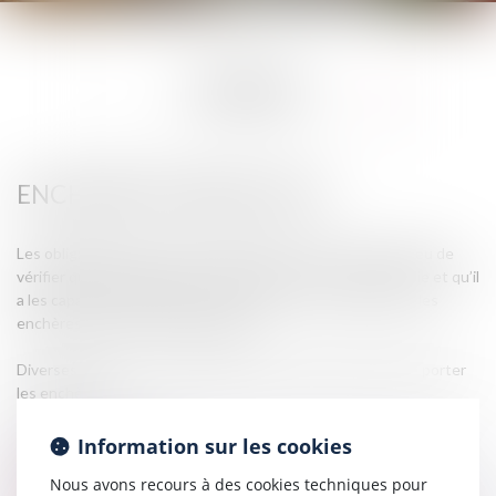
EXPERTISES
ENCHÈRES (FORMALITÉS)
Les obligations de l’avocat enchérisseur sont en premier lieu de
vérifier que l’enchérisseur n’a pas de lien avec la partie saisie et qu’il
a les capacités financières pour acquérir : il ne peut porter les
enchères pour un client insolvable.
Diverses pièces sont nécessaires pour que l’avocat puisse porter
les enchères :
Information sur les cookies
PARTICULIERS
Nous avons recours à des cookies techniques pour