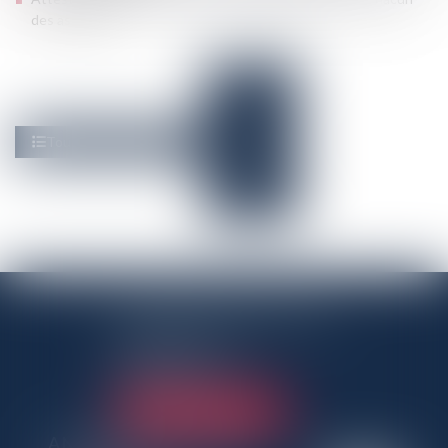
des associés),
ANTENNE PANTINOISE
3 Rue Charles Auray
93500 Pantin
Tél :
01 41 50 06 80
NOUS LOCALISER
ANTENNE PARISIENNE