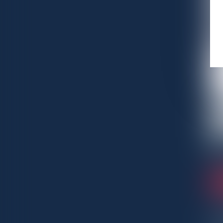
* Les
Confo