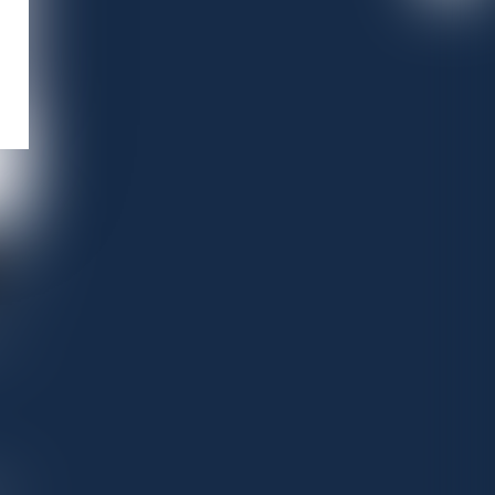
tion
rs et