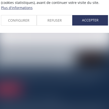
(cookies statistiques), avant de continuer votre visite du site.
Plus d'informations
ACCEPTER
CONFIGURER
REFUSER
J'accepte que les informations saisies soient traitées informatiquement par GLC
AVOCATS et l'hébergeur du présent site dans le cadre de ma demande et de la rela
avec GLC AVOCATS et/ou Madame Corinne BERGER qui peut en découler.
Envoyer
 champs suivis d'un astérisque sont obligatoires.
rmément à la loi n°78-17 du 6 janvier 1978 modifiée relative à l'informatique, aux fichie