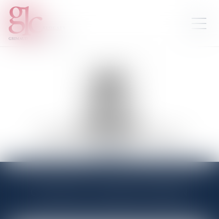
MADAME
ISABELLE
OZCAN
JURISTE
Contacter
Isabelle
OZCAN