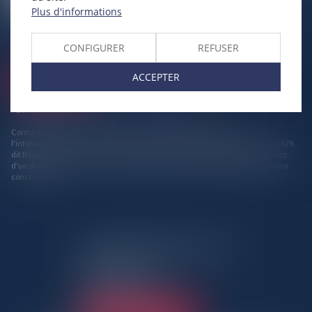
Plus d'informations
J'accepte que les informations saisies soient traitées
informatiquement par GLC AVOCATS et l'hébergeur du présent site
dans le cadre de ma demande et de la relation avec GLC AVOCATS et/ou
CONFIGURER
REFUSER
Madame Isabelle OZCAN qui peut en découler.
ACCEPTER
Envoyer
* Les champs suivis d'un astérisque sont obligatoires.
Conformément à la loi n°78-17 du 6 janvier 1978 modifiée relative à
l'informatique, aux fichiers et aux libertés, et au règlement européen 2016/679,
dit Règlement Général sur la Protection des Données (RGPD), vous disposez
d'un droit d'accès, de rectification, de suppression des informations qui vous
concernent.
ANTENNE PANTINOISE
3 Rue Charles Auray
93500 Pantin
Tél :
01 41 50 06 80