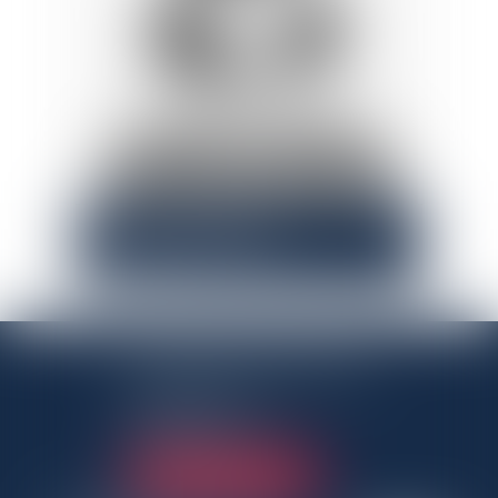
Corinne
BERGER
Assistante
ANTENNE PANTINOISE
3 Rue Charles Auray
93500 Pantin
Tél :
01 41 50 06 80
NOUS LOCALISER