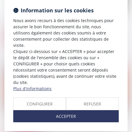
Information sur les cookies
28/07/2026
Nous avons recours à des cookies techniques pour
Désignation d'un administrateur provisoire
assurer le bon fonctionnement du site, nous
l'absence de syndic s'apprécie au jour du jugement
utilisons également des cookies soumis à votre
Lire la suite
consentement pour collecter des statistiques de
visite.
Cliquez ci-dessous sur « ACCEPTER » pour accepter
le dépôt de l'ensemble des cookies ou sur «
CONFIGURER » pour choisir quels cookies
nécessitant votre consentement seront déposés
Droit de la famille, des personnes et de leur patrimoine
(cookies statistiques), avant de continuer votre visite
du site.
Plus d'informations
CONFIGURER
REFUSER
27/07/2026
ACCEPTER
Loi du 13 juillet 2026 : une assistance obligatoire
par avocat pour les mineurs en assistance éducative